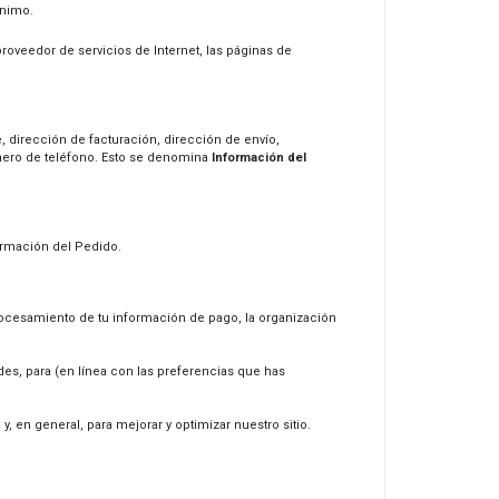
S
ónimo.
O
 proveedor de servicios de Internet, las páginas de
 dirección de facturación, dirección de envío,
úmero de teléfono. Esto se denomina
Información del
ormación del Pedido.
procesamiento de tu información de pago, la organización
s, para (en línea con las preferencias que has
y, en general, para mejorar y optimizar nuestro sitio.