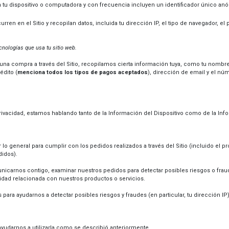
n tu dispositivo o computadora y con frecuencia incluyen un identificador único an
urren en el Sitio y recopilan datos, incluida tu dirección IP, el tipo de navegador, el
nologías que usa tu sitio web.
na compra a través del Sitio, recopilamos cierta información tuya, como tu nombre,
édito (
menciona todos los tipos de pagos aceptados
), dirección de email y el n
rivacidad, estamos hablando tanto de la Información del Dispositivo como de la Inf
o general para cumplir con los pedidos realizados a través del Sitio (incluido el 
didos).
carnos contigo, examinar nuestros pedidos para detectar posibles riesgos o fraude
idad relacionada con nuestros productos o servicios.
ara ayudarnos a detectar posibles riesgos y fraudes (en particular, tu dirección IP) 
yudarnos a utilizarla como se describió anteriormente.