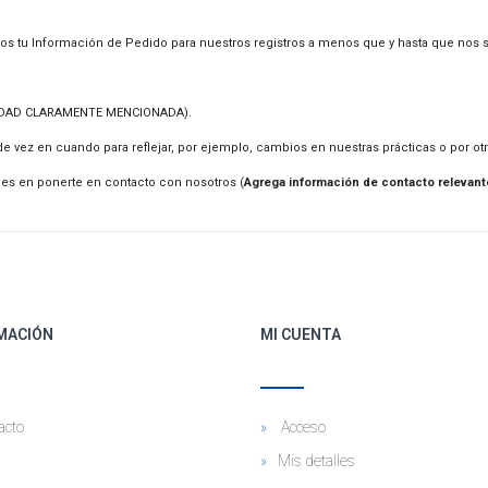
os tu Información de Pedido para nuestros registros a menos que y hasta que nos so
d (EDAD CLARAMENTE MENCIONADA).
e vez en cuando para reflejar, por ejemplo, cambios en nuestras prácticas o por otr
des en ponerte en contacto con nosotros (
Agrega información de contacto relevant
MACIÓN
MI CUENTA
acto
Acceso
Mis detalles