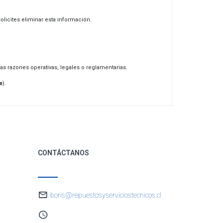
licites eliminar esta información.
as razones operativas, legales o reglamentarias.
e
).
CONTÁCTANOS
boris@repuestosyserviciostecnicos.cl