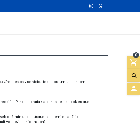
0
tps://repuestos-y-servicios-tecnicos.jumpseller.com.
A
irección IP, zona horaria y algunas de las cookies que
C
web o términos de búsqueda te remiten al Sitio, e
C
sitivo
(device information).
E